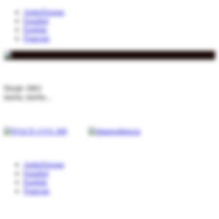
AntiuXixona
Español
English
Français
Desde 1863
turrón, turrón...
AntiuXixona
Español
English
Français